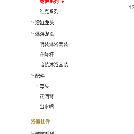
威伊系列
1
维克系列
浴缸龙头
淋浴龙头
明装淋浴套装
升降杆
暗装淋浴套装
配件
弯头
花洒臂
出水嘴
浴室挂件
雅致系列