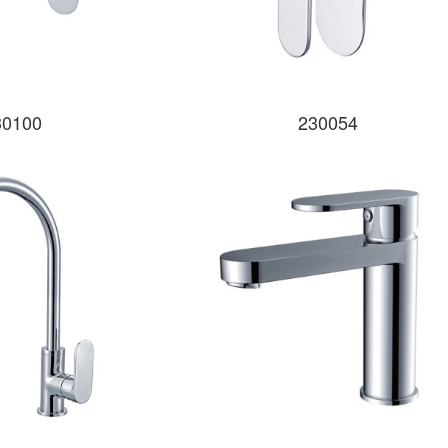
30100
230054